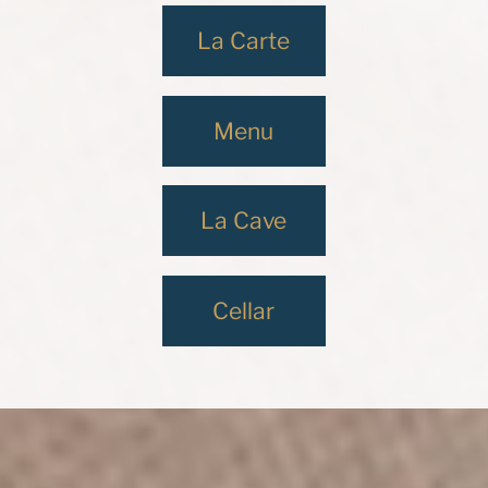
La Carte
Menu
La Cave
Cellar