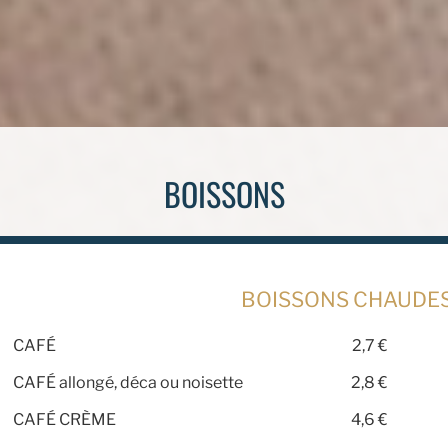
BOISSONS
BOISSONS CHAUDE
CAFÉ
2,7 €
CAFÉ allongé, déca ou noisette
2,8 €
CAFÉ CRÈME
4,6 €